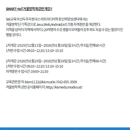
SMART+IoT겨울방학 특강반 개강!!
SW교육의 선두주자 한국스마트미디어학회 인력양성센터에서는
겨울방학 단기 특강으로 Java, Web, Android, IoT, 각종 자격증반을 개강한다.
지역을 넘어 타지역에서까지 120여명의 수강생들이 모여들어 강추위도 녹일 수 있는 열강이 진
행될 것이다.
1차개강 : 2015년 12월 21일 ~ 2016년 01월 19일 (일 3시간/주 5일/전체 60시간
1차반 수업시간 : 09:10~12:10 / 13:10~15:10
2차개강 : 2016년 01월 20일 ~ 2016년 02월 19일 (일 3시간/주 5일/전체 60시간)
1차반 수업시간 : 09:10~12:10 / 13:10~15:10
자격증반 수업시간 : 19:00~21:30
교육관련 문의 : kism1122@kism.or.kr / 062-655-3509
겨울방학 특강반 공식홈페이지 : http://kismedu.modoo.at/