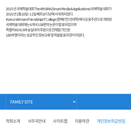
2015년 국제학술대회 The 4th SMA(Smart Media & Applications)국제학술대회가
2016년 1월 10일~12일 베트남 다낭에서 개최되었다.
Korea-Vietnam Friendship IT College(한베IT친선대학)에서 공동주관으로 개최된
국제학술대회에는 6개국 108편의 논문이 발표되었으며
특별히 KOICA와 숭실대의 후원으로 전체참가 인원
180여명이라는 성공적인 정보교류 및 학술발표의 장이 되었다.
학회소개
사무국안내
사이트맵
이용약관
개인정보취급방침