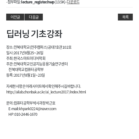
- 첨부파일 :
lecture_register.hwp
(13.5K) -
다운로드
이전글
다음글
목록
딥러닝 기초강좌
장소 : 전북대학교 (전주캠퍼스) 공대7호관 102호
일시 : 2017년 8월 25 ~ 26일
주최 : 한국스마트미디어학회
주관 : 전북대학교 인공지능응용기술연구센터
전북대학교 컴퓨터공학부
등록 : 2017년 8월 1일 ~ 23일
자세한 사항은 아래 사이트에서 확인해주시길 바랍니다.
http://ailab.chonbuk.ac.kr/ai_lecture2017/index.html
문의 : 컴퓨터공학부 박사과정 박근호
E-mail :
khpark0224@naver.com
HP : 010-2446-1670