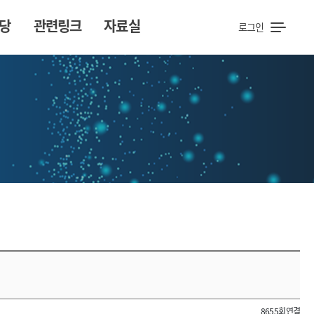
당
관련링크
자료실
로그인
8655회 연결