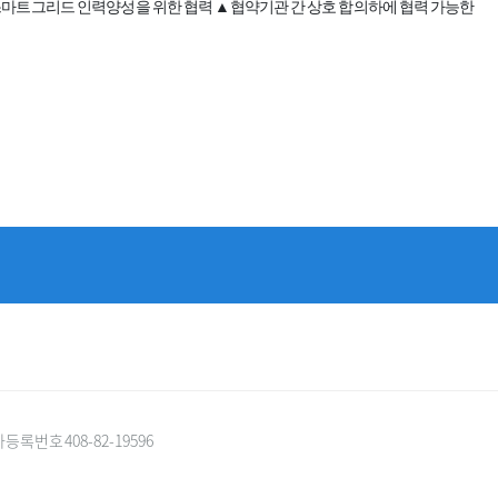
스마트그리드 인력양성을 위한 협력
▲
협약기관 간 상호 합의하에 협력 가능한
록번호 408-82-19596