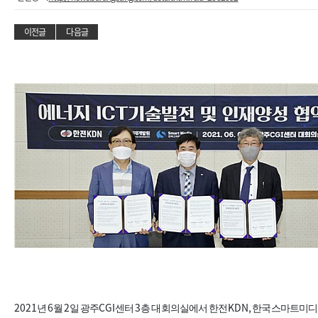
이전글
다음글
2021
6
2
CGI
3
KDN,
년
월
일 광주
센터
층 대회의실에서 한전
한국스마트미디