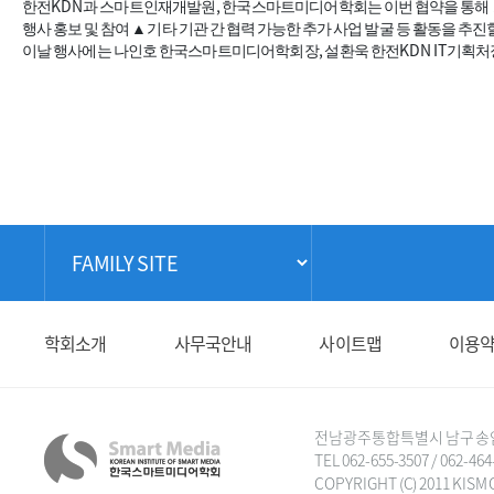
KDN
,
한전
과 스마트인재개발원
한국스마트미디어학회는 이번 협약을 통해
행사 홍보 및 참여
▲
기타 기관 간 협력 가능한 추가 사업 발굴 등 활동을 추
,
KDN IT
이날 행사에는 나인호 한국스마트미디어학회장
설환욱 한전
기획처
학회소개
사무국안내
사이트맵
이용
전남광주통합특별시 남구 송암로 6
TEL 062-655-3507 / 062-464
COPYRIGHT (C) 2011 KISM