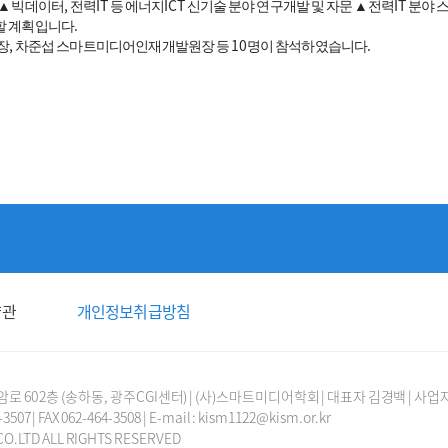
,
IT
ICT
IT
▲
빅데이터
전력
등 에너지
신기술 분야 연구개발 및 자문
▲
전력
분야 
.
진할 계획입니다
,
10
.
장
차준섭 스마트미디어인재개발원장 등
명이 참석하였습니다
약관
개인정보취급방침
0 2층 (송하동, 광주CGI센터) | (사)스마트미디어학회 | 대표자 김경백 | 사업자등
-3507 | FAX 062-464-3508 | E-mail : kism1122@kism.or.kr
 CO.LTD ALL RIGHTS RESERVED