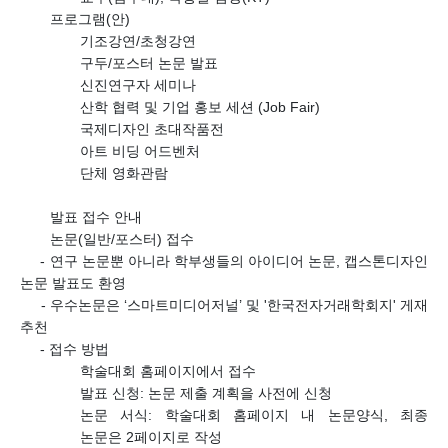
프로그램
(
안
)
기조강연
/
초청강연
구두/포스터 논문 발표
신진연구자 세미나
산학 협력 및 기업 홍보 세션
(Job Fair)
국제디자인 초대작품전
아트 비딩 어드벤처
단체 영화관람
발표 접수 안내
논문
(
일반
/
포스터
)
접수
-
연구 논문뿐 아니라 학부생들의 아이디어 논문
,
캡스톤디자인
논문 발표도 환영
-
우수논문은
‘
스마트미디어저널
’ 및 '한국전자거래학회지'
게재
추천
-
접수 방법
학술대회 홈페이지에서 접수
발표 신청
:
논문 제출 계획을 사전에 신청
논문 서식
:
학술대회 홈페이지 내 논문양식
,
최종
논문은
2
페이지로 작성