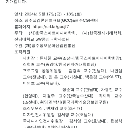
기대합니다.
일시
: 2024
년 5
월 17
일(금)
~ 18
일(토)
장소
: 광주실감콘텐츠큐브(GCC)&광주CGI센터
https://url.kr/gocjf7
홈페이지
:
주최
: (사)
한국스마트미디어학회
, (사)
한국전자거래학회,
전남대학교 SW중심대학사업단
주관: (재)광주정보문화산업진흥원
조직위원
대회장
:
류시천 교수
(조선대/한국스마트미디어학회장
),
장항배 교수(중앙대/한국전자거래학회장)
프로그램 공동위원장
: 김경백 교수(전남대), 나인섭
교수(전남대), 민 홍 교수(가천대), 백은경 교수(KAIST),
이영호 교수(목포대),
장준혁 교수(한남대), 차경진 교수
(한양대), 채철주 교수(한국농수산대), 최재혁 교수
(조선대), 황명권 박사(한국과학기술정보연구원)
교수(조선대)
조직위원장 : 변재영
디자인전시위원장
:
김서영 교수
(
호남대
)
국제디자인전시위원장
: 김서영 교수(호남대), 윤봉식
교수(남부대), 박형일 팀장(KT)