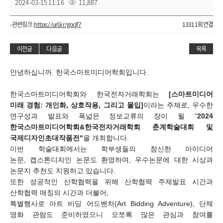
2024-03-15 11:16
11,887
- 관련링크 :
https://url.kr/gocjf7
13311회 연결
이전글
다음글
목록
안녕하십니까
.
한국스마트미디어학회입니다
.
한국스마트미디어학회와 한국전자거래학회는
[스마트미디어
미래 경험: 개인화, 상호작용, 그리고 몰입
]
이라는 주제로, 우
수한
연구성과 발표와 폭넓은 정보교류의 장이 될
"
2024
한국스마트미디어학회&한국전자거래학회 춘계학술대회 및
국제디자인초대작품전"
을 개최합니다
.
이번 학술대회에서는 학부생들의 참신한 아이디어
논문
,
캡스톤디자인 논문도 환영하며
,
우수논문에 대한 시상과
논문지 추천도 지원하고 있습니다
.
또한 성공적인 산학협력을 위해 산학협력 주제발표 시간과
산학협력 매칭의 시간과
더불어,
특별행사로 아트 비딩 어드벤처(Art Bidding Adventure), 단체
영화 관람도 준비하였으니
모쪼록 많은 관심과 참여를