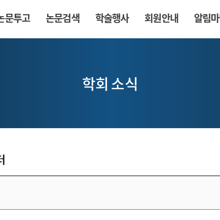
논문투고
논문검색
학술행사
회원안내
알림마
학회 소식
터