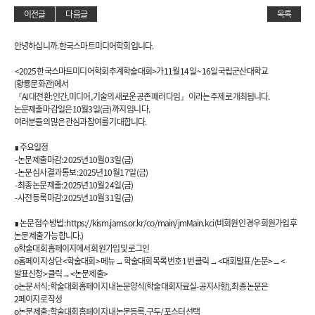
이전글
다음글
목록
안녕하십니까. 한국스마트미디어학회입니다.
<2025 한국스마트미디어학회 추계학술대회>가 11월 14일 ~ 16일 국립군산대학교
(황룡문화관)에서
『AI 대전환: 인간, 미디어, 기술의 새로운 공존 패러다임』 이라는 주제로 개최됩니다.
논문제출 마감일은 10월3일(금) 까지 입니다.
여러분들의 많은 관심과 참여를 기대합니다.
∎ 주요일정
- 논문 제출 마감: 2025년 10월 03일 (금)
- 논문 심사 결과 통보: 2025년 10월 17일 (금)
- 최종 논문 제출: 2025년 10월 24일 (금)
- 사전 등록 마감: 2025년 10월 31일 (금)
∎ 논문 접수 방법 : https://kism.jams.or.kr/co/main/jmMain.kci (비회원인 경우 회원가입 후
논문 제출 가능합니다.)
o학술대회 홈페이지에서 회원가입 및 로그인
o홈페이지 상단 <학술대회> 메뉴 → 학술대회 목록 번호 1번 클릭 → <대회발표/논문>→ <
발표신청> 클릭→ <논문제출>
o논문 서식: 학술대회 홈페이지 내 논문양식(학술대회자료실-공지사항), 최종 논문은
2페이지로 작성
o논문 제출: 학술대회 홈페이지 내 논문등록, 구두/포스터 선택