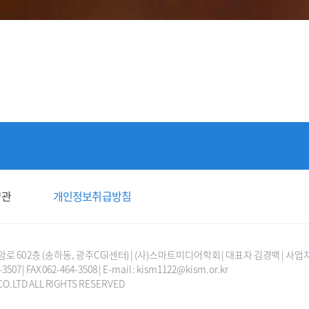
약관
개인정보취급방침
0 2층 (송하동, 광주CGI센터) | (사)스마트미디어학회 | 대표자 김경백 | 사업자등
-3507 | FAX 062-464-3508 | E-mail : kism1122@kism.or.kr
 CO.LTD ALL RIGHTS RESERVED