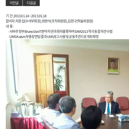
이전글
다음글
기 간 : 2013.01.14 ~ 2013.01.18
참석자 : 차준섭(수석부회장), 최한석(조직위원장), 김판구(학술위원장)
내 용 :
- 사바주정부 Bruno.Vun IT분야 차관과 회의를 통하여 SMA2013 적극 동참 의견 수렴
- UMS Kaism 부총장 면담 결과 UMS로고 사용 및 공동주관으로 개최 확정