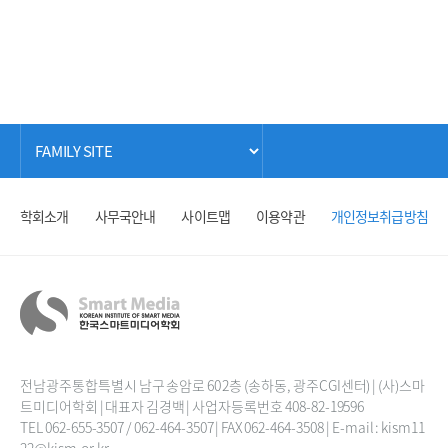
학회소개
사무국안내
사이트맵
이용약관
개인정보취급방침
전남광주통합특별시 남구 송암로 60 2층 (송하동, 광주CGI센터) | (사)스마
트미디어학회 | 대표자 김경백 | 사업자등록번호 408-82-19596
TEL 062-655-3507 / 062-464-3507 | FAX 062-464-3508 | E-mail : kism11
22@kism.or.kr