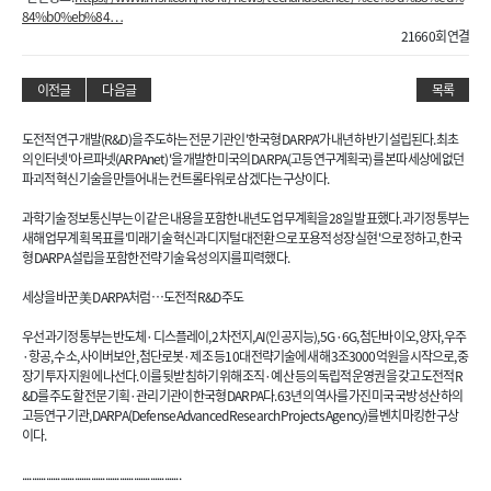
84%b0%eb%84…
21660회 연결
이전글
다음글
목록
도전적 연구개발(R&D)을 주도하는 전문기관인 '한국형 DARPA'가 내년 하반기 설립된다. 최초
의 인터넷 '아르파넷(ARPAnet)'을 개발한 미국의 DARPA(고등연구계획국)를 본따 세상에 없던
파괴적 혁신기술을 만들어내는 컨트롤타워로 삼겠다는 구상이다.
과학기술정보통신부는 이 같은 내용을 포함한 내년도 업무계획을 28일 발표했다. 과기정통부는
새해 업무계획 목표를 '미래기술 혁신과 디지털 대전환으로 포용적 성장 실현'으로 정하고, 한국
형 DARPA 설립을 포함한 전략기술 육성 의지를 피력했다.
세상을 바꾼 美 DARPA처럼…도전적 R&D 주도
우선 과기정통부는 반도체·디스플레이, 2차전지, AI(인공지능), 5G·6G, 첨단바이오, 양자, 우주
·항공, 수소, 사이버보안, 첨단로봇·제조 등 10대 전략기술에 새해 3조3000억원을 시작으로, 중
장기 투자 지원에 나선다. 이를 뒷받침하기 위해 조직·예산 등의 독립적 운영권을 갖고 도전적 R
&D를 주도할 전문 기획·관리기관이 한국형 DARPA다. 63년의 역사를 가진 미국 국방성 산하의
고등연구기관, DARPA(Defense Advanced Research Projects Agency)를 벤치마킹한 구상
이다.
...................................................................