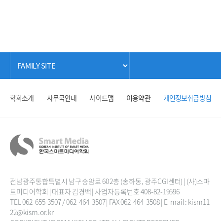
학회소개
사무국안내
사이트맵
이용약관
개인정보취급방침
전남광주통합특별시 남구 송암로 60 2층 (송하동, 광주CGI센터) | (사)스마
트미디어학회 | 대표자 김경백 | 사업자등록번호 408-82-19596
TEL 062-655-3507 / 062-464-3507 | FAX 062-464-3508 | E-mail : kism11
22@kism.or.kr