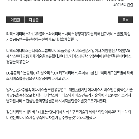
40016회 연결
이전글
다음글
목록
티맥스메타버스가 LG유플러스와 메타버스 서비스 경쟁력 강화를 위해 신규 서비스 발굴, 핵심
기술 공동연구를 진행하는 전략 파트너십을 체결했다.
티맥스메타버스는 티맥스 그룹 메타버스 플랫폼·서비스 전문기업이다. 게임 엔진, 3차원(3D)
제작 스튜디오 등 자체 기술을 보유했다. 핀테크/커머스 등 전 산업 분야에 걸쳐 연결된 메타버스
경험을 제공한다.
LG유플러스는 올해 U+가상오피스, U+키즈메타버스, 무너NFT를 선보이며 세그먼트별 메타버
스 서비스를 중심으로 시장 공략에 나서고 있다.
양사는 △다중접속 메타버스 솔루션 공동연구·개발 △웹 기반 메타버스 서비스 발굴 및 핵심기술
개발 등을 중심으로 협력한다. 티맥스메타버스의 서비스-인프라 기술 역량과 LG유플러스의 차
별화된 서비스 컨셉 발굴 역량을 결합해 시너지를 만들어낼 것으로 기대했다.
김민석 티맥스메타버스 대표는 “양사의 메타버스 구축 기술과 서비스 역량이 어우러져, 보다 의
미 있는 메타버스 세상 구축에 박차를 가할 수 있을 것”이라고 말했다.
.............