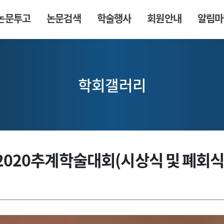
논문투고
논문검색
학술행사
회원안내
알림마
학회갤러리
2020추계학술대회(시상식 및 폐회식