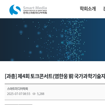
학회소개
[과총] 제4회 토크콘서트(염한웅 前 국가과학기술자문회
스마트미디어학회
2025-07-07 08:55
5,288