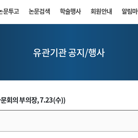
논문투고
논문검색
학술행사
회원안내
알림마
유관기관 공지/행사
의 부의장, 7.23(수))