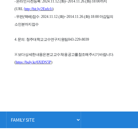
-
온라인 사전등록
: 2024.11.12.(
화
)~2014.11.26.(
화
) 18:00
까지
(URL:
http://bit.ly/2Enfz1i
)
-
우편
(
택배
)
접수
: 2024.11.12.(
화
)~2014.11.26.(
화
) 18:00
마감일의
소인분까지 접수
4.
문의
:
청주대학교 교수연구지원팀
043-229-8039
※
보다 상세한 내용은 본교 교수 채용 공고를 참조해 주시기 바랍니다
.
(
https://buly.kr/6XlDS5P
)