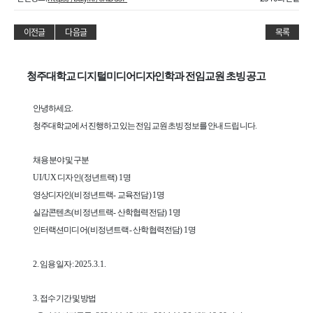
이전글
다음글
목록
청주대학교 디지털미디어디자인학과 전임교원 초빙 공고
안녕하세요
.
청주대학교에서 진행하고 있는 전임교원 초빙 정보를 안내 드립니다
.
채용 분야 및 구분
UI/UX
디자인
(
정년트랙
) 1
명
영상디자인
(
비정년트랙
-
교육전담
) 1
명
실감콘텐츠
(
비정년트랙
-
산학협력전담
) 1
명
인터랙션미디어
(
비정년트랙
-
산학협력전담
) 1
명
2.
임용일자
: 2025.3.1.
3.
접수기간 및 방법