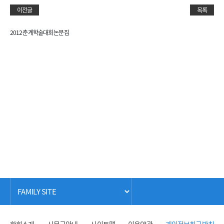
이전글
목록
2012 춘계학술대회 논문집
학회소개
사무국안내
사이트맵
이용약관
개인정보취급방침