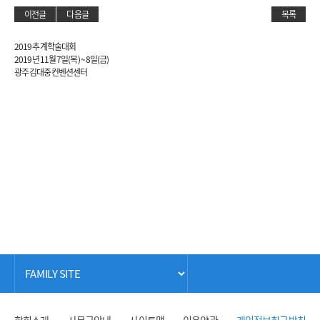
이전글
다음글
목록
2019 추계학술대회
2019년 11월 7일(목) ~ 8일(금)
광주 김대중컨벤션센터
학회소개
사무국안내
사이트맵
이용약관
개인정보취급방침