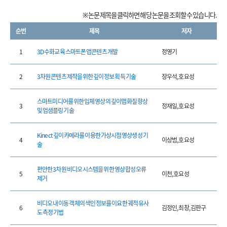
※ 논문 제목을 클릭하면 해당 논문을 조회할 수 있습니다.
순번
제목
저자
1
3D 수화교육 스마트폰 앱콘텐츠 개발
정영기
2
3차원 콘텐츠 제작을 위한 깊이 정보 획득 기술
장우석, 호요성
스마트미디어를 위한 입체 영상의 깊이맵 화질 향상
3
정재일, 호요성
및 업샘플링 기술
Kinect 깊이 카메라를 이용한 가상시점 영상생성 기
4
이상범, 호요성
술
편안한 3차원 비디오 시스템을 위한 영상 합성 오류
5
이천, 호요성
제거
비디오 내 이동 객체의 색인 정보를 이요한 궤적 유사
6
김정인, 최창, 김판구
도 측정 기법