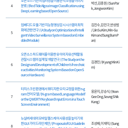
오픈 소스 기반의 딥러닝을 이용한 적조생물 이미지
박선, 김종원 / (Sun Par
4
분류 / (Red Tide Algea Image Classification using
k, Jongwon Kim)
Deep Learning based Open Source)
임베디드 모듈 기반 지능형 영상감시 시스템의 최적
김진수, 김민구, 반성범
화에 관한 연구 / (A Study on Optimization of Intelli
/ (Jin Su Kim, Min-Gu
5
gent Video Surveillance System based on Embe
Kim and Sung Bum P
dded Module)
an)
오픈소스 하드웨어를 이용한 유아의 자유선택활동
관찰시스템의 설계 및 개발 연구 / (The Study on the
김경민 / (Kyung Min Ki
6
Design and Development of Children's free choic
m)
e activities Monitoring System Based on Open S
ource Hardware)
터치스크린 환경에서 쿼티 자판 오타 교정을 위한 n-g
옹윤지, 강승식 / (Yoon
ram 언어 모델 / (N-gram based Language Model f
7
Gee Ong, Seung Shik
or the QWERTY Keyboard Input Errors in a Touch
Kang)
Screen Environment)
뉴실버세대의 모바일 헬스케어 사용성을 높이기 위
한 GUI 가이드라인 제안 / (Proposal of GUI Guidelin
조성배, 이재익 / (Sung
8