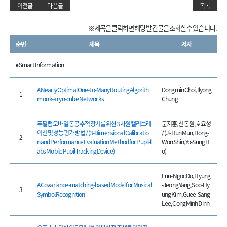
이전글
다음글
목록
※ 제목을 클릭하면 해당 발간물을 조회할 수 있습니다.
순번
제목
저자
● Smart Information
A Nearly Optimal One-to-Many Routing Algorith
Dongmin Choi, Ilyong
1
m on k-ary n-cube Networks
Chung
퓨필랩 모바일 동공 추적 장치를 위한 3차원 캘리브레
문지훈, 신동원, 호요성
이션 및 성능 평가 방법 / (3-Dimensional Calibratio
/ (Ji-Hun Mun, Dong-
2
n and Performance Evaluation Method for Pupil-l
Won Shin, Yo-Sung H
abs Mobile Pupil Tracking Device)
o)
Luu-Ngoc Do, Hyung
A Covariance-matching-based Model for Musical
-Jeong Yang, Soo-Hy
3
Symbol Recognition
ung Kim, Guee-Sang
Lee, Cong Minh Dinh