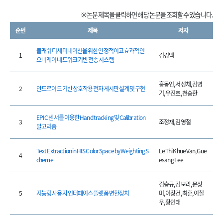
※ 논문 제목을 클릭하면 해당 논문을 조회할 수 있습니다.
순번
제목
저자
플래쉬 디세미네이션을 위한 안정적이고 효과적인
1
김경백
오버레이 네트워크 기반 전송 시스템
홍동인, 서성채, 김병
2
안드로이드 기반 상호작용 전자게시판 설계 및 구현
기, 유진호, 천승환
EPIC 센서를 이용한 Hand tracking 및 Calibration
3
조정재, 김영철
알고리즘
Text Extraction in HIS Color Space by Weighting S
Le Thi Khue Van, Gue
4
cheme
esang Lee
김승규, 김보라, 문상
5
지능형 사용자 인터페이스 플랫폼 변환장치
미, 이창건, 최훈, 이칠
우, 황인태