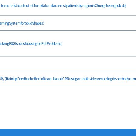
tics of out-of-hospital cardiac arrest patients by region in Chungcheongbuk-do)
g System for Solid Shapes)
ESG Issues focusing on Pet Problems)
dback effect of team-based CPR using a mobile video recording device body cam