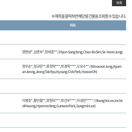
목록
※ 제목을 클릭하면 해당 발간물을 조회할 수 있습니다.
저자
양현성*, 심춘보*, 정세훈** / (Hyun-Sung Yang, Chun-Bo Sim, Se-Hoon Jung)
정우순*, 정규만**, 류정탁***, 박경옥****, 오유수** / (Woosoon Jung, Kyum
an Jeong, Jeong Tak Ryu, Kyoung-Ock Park, Yoosoo Oh)
이영호*, 황인철**, 양현모***, 박건우****, 이성민***** / (Youngho Lee, Inche
ol Hwang, Hyunmo Yang, Gunwoo Park, Sungmin Lee)