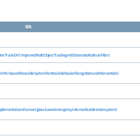
제목
-EKF: Improved Multi Object Tracking with Extended Kalman Filter)
ased Wearable System for Attack Behavior Recognition and Intervention)
ion of a smart glass-based emergency tele-medical direction system)