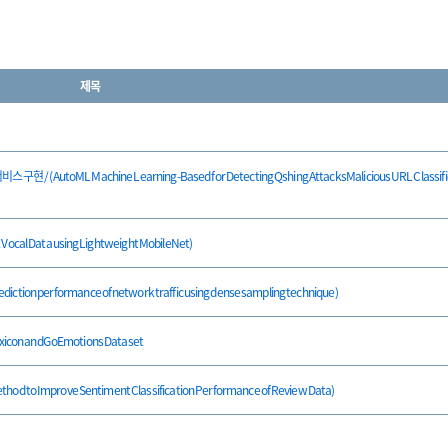
제목
utoML Machine Learning-Based for Detecting Qshing AttacksMalicious URL Classific
al Data using Lightweight MobileNet)
erformance of network traffic using dense sampling technique)
exicon and GoEmotions Dataset
to Improve Sentiment Classification Performance of Review Data)