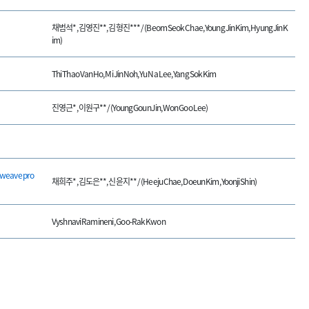
채범석*, 김영진**, 김형진*** / (Beom Seok Chae, Young Jin Kim, Hyung Jin K
im)
Thi Thao Van Ho, Mi Jin Noh, Yu Na Lee, Yang Sok Kim
진영근*, 이원구** / (Young Goun Jin, Won Goo Lee)
weave pro
채희주*, 김도은**, 신윤지** / (Heeju Chae, Doeun Kim, Yoonji Shin)
Vyshnavi Ramineni , Goo-Rak Kwon