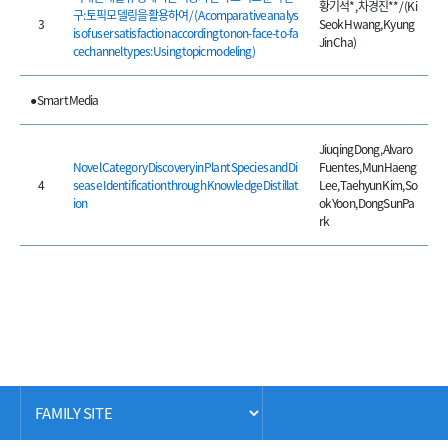
황기석*, 차경진** / (Ki
구: 토픽모델링을 활용하여 / (A comparative analys
3
Seok Hwang, Kyung
is of user satisfaction according to non-face-to-fa
Jin Cha)
cechannel types: Using topic modeling)
● Smart Media
Jiuqing Dong, Alvaro
Novel Category Discovery in Plant Species and Di
Fuentes, MunHaeng
4
sease Identification through Knowledge Distillat
Lee, Taehyun Kim, So
ion
ok Yoon, DongSunPa
rk