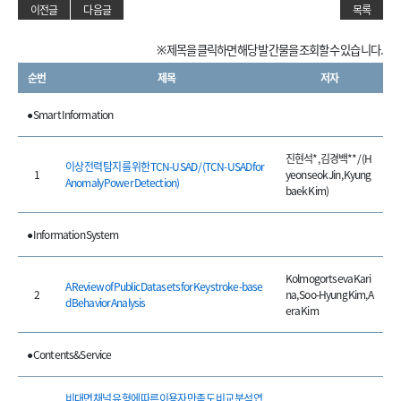
이전글
다음글
목록
※ 제목을 클릭하면 해당 발간물을 조회할 수 있습니다.
순번
제목
저자
● Smart Information
진현석*, 김경백** / (H
이상 전력 탐지를 위한 TCN-USAD / (TCN-USAD for
1
yeonseok Jin, Kyung
Anomaly Power Detection)
baek Kim)
● Information System
Kolmogortseva Kari
A Review of Public Datasets for Keystroke-base
2
na, Soo-Hyung Kim, A
d Behavior Analysis
era Kim
● Contents&Service
비대면 채널 유형에 따른 이용자 만족도 비교 분석 연