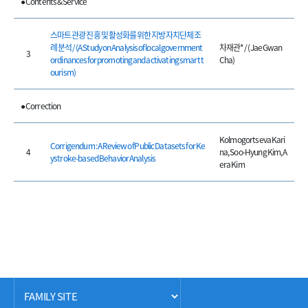
● Contents & Service
스마트 관광 진흥 및 활성화를 위한 지방자치단체 조
례 분석 / (A Study on Analysis of local government
차재관* / (Jae Gwan
3
ordinancesfor promoting and activating smart t
Cha)
ourism)
● Correction
Kolmogortseva Kari
Corrigendum : A Review of Public Datasets for Ke
4
na, Soo-Hyung Kim, A
ystroke-based Behavior Analysis
era Kim