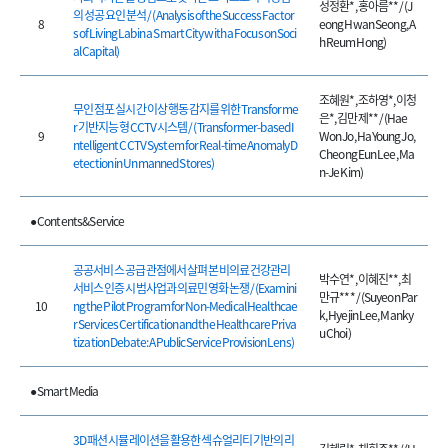
성정환*, 홍아름** / (J
의 성공 요인 분석 / (Analysis of the Success Factor
8
eong Hwan Seong, A
s of Living Lab in a Smart City with a Focus on Soci
h Reum Hong)
al Capital)
조혜원*, 조하영*, 이청
무인 점포 실시간 이상 행동 감지를 위한 Transforme
은*, 김만제** / (Hae
r 기반지능형 CCTV 시스템 / (Transformer-based I
9
Won Jo, Ha Young Jo,
ntelligent CCTV System for Real-time Anomaly D
Cheong Eun Lee, Ma
etection in Unmanned Stores)
n-Je Kim)
● Contents&Service
공공서비스 공급 관점에서 살펴본 비의료 건강관리
박수연*, 이혜진**, 최
서비스 인증 시범사업과 의료민영화 논쟁 / (Examini
만규*** / (Suyeon Par
10
ng the Pilot Program for Non-Medical Healthcae
k, Hyejin Lee, Manky
r Services Certification and the Healthcare Priva
u Choi)
tization Debate: A Public Service Provision Lens)
● Smart Media
3D 패션 시뮬레이션을 활용한 섹슈얼리티 기반의 리