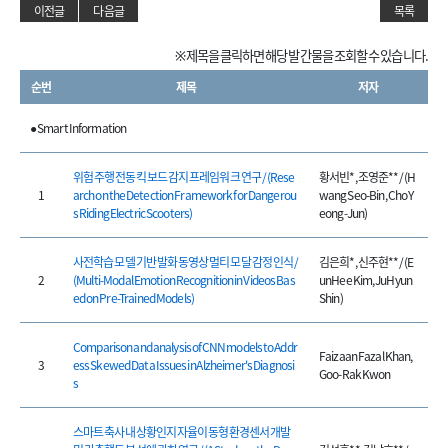
이전글
다음글
목록
※ 제목을 클릭하면 해당 발간물을 조회할 수 있습니다.
순번
제목
저자
● Smart Information
위험 주행 전동 킥보드 감지 프레임워크 연구 / (Rese
황서빈*, 조영준** / (H
1
arch on the Detection Framework for Dangerou
wang Seo-Bin, Cho Y
s Riding Electric Scooters)
eong-Jun)
사전학습 모델 기반 발화 동영상 멀티 모달 감정 인식 /
김은희*, 신주현** / (E
2
(Multi-Modal Emotion Recognition in Videos Bas
unHee Kim, JuHyun
ed on Pre-Trained Models)
Shin)
Comparison and analysis of CNN models to Addr
Faizaan Fazal Khan,
3
ess Skewed Data Issues in Alzheimer's Diagnosi
Goo-Rak Kwon
s
스마트 축사내 상황인지 자율이동형 환경센서 개발