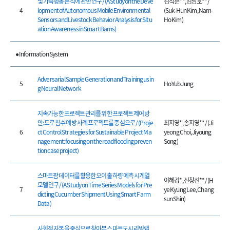
및 가축행동 분석에 관한 연구 / (A Study on the Deve
김석훈**, 김남호** /
4
lopment of Autonomous Mobile Environmental
(Suk-Hun Kim, Nam-
Sensors and Livestock Behavior Analysis for Situ
Ho Kim)
ation Awareness in Smart Barns)
● Information System
Adversarial Sample Generation and Training usin
5
Ho Yub Jung
g Neural Network
지속가능한 프로젝트 관리를 위한 프로젝트 제어 방
안: 도로 침수 예방 사례 프로젝트를 중심으로 / (Proje
최지영*, 송지영** / (Ji
6
ct Control Strategies for Sustainable Project Ma
yeong Choi, Jiyoung
nagement: focusing on the road flooding preven
Song)
tion case project)
스마트팜 데이터를 활용한 오이 출하량 예측 시계열
이혜경*, 신창선** / (H
모델 연구 / (A Study on Time Series Models for Pre
7
ye Kyung Lee, Chang
dicting Cucumber Shipment Using Smart Farm
sun Shin)
Data)
사회적 자본을 중심으로 찾아본 스마트도시 리빙랩