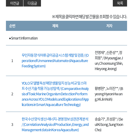
이전글
다음글
목록
※ 제목을 클릭하면 해당 발간물을 조회할 수 있습니다.
순번
제목
저자
● Smart Information
전명재*, 신춘성**, 정
무인자동 양식어류 급이공급 시스템 개발 및 검증 / (O
희용* / (Myoungjae J
1
peration of Unmanned Automated Aquaculture
un, Choonsung Shin,
Feeding System)
Hieyong Jeong)
YOLO 모델별 독성 해양 생물 탐지 성능 비교 및 스마
트 수산 기술 적용 가능성 탐색 / (Comparative Analy
황병현*, 노미진** / (B
2
sis of Toxic Marine Organism Detection Perform
yeong Hyeon Hwan
ance Across YOLO Models and Exploration of App
g, Mi Jin Noh)
lications in Smart Aquaculture Technology)
한국 수산 양식 생산-에너지-경영 정보 상관관계 분석
송슬기*, 조성윤* / (Se
3
/ (Correlation Analysis of Production, Energy, and
ul Ki Song, Sung Yoon
Management data in Korea Aquaculture)
Cho)