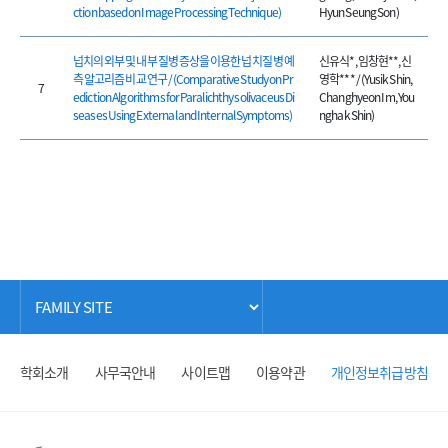
ction based on Image Processing Technique)
Hyun Seung Son)
넙치의 외부 및 내부 질병 증상을 이용한 넙치 질병 예
신유식*, 임창현**, 신
측 알고리즘 비교 연구 / (Comparative Study on Pr
영학*** / (Yusik Shin,
7
ediction Algorithms for Paralichthys olivaceus Di
Changhyeon Im, You
seases Using External and Internal Symptoms)
nghak Shin)
학회소개
사무국안내
사이트맵
이용약관
개인정보취급방침