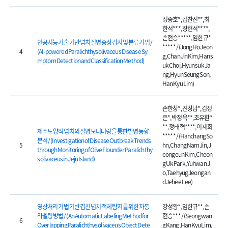
정종호*, 김찬진**, 최
한석***, 장현석****,
손현승*****, 임한규*
인공지능 기술 기반 넙치 질병 증상 감지 및 분류 기법 /
***** / (Jong Ho Jeon
4
(AI-powered Paralichthys olivaceus Disease Sy
g, Chan Jin Kim, Han s
mptom Detection and Classification Method)
uk Choi, Hyun suk Ja
ng, Hyun Seung Son,
Han Kyu Lim)
손한창*, 진창남*, 김정
은*, 박정욱**, 조유환*
**, 정태혁****, 이제희
제주도 양식 넙치의 질병 모니터링을 통한 발병 동향
***** / (Hanchang So
분석 / (Investigation of Disease Outbreak Trends
5
hn, Chang Nam Jin, J
through Monitoring of Olive Flounder Paralichthy
eongeun Kim, Cheon
s olivaceus in Jeju Island)
g Uk Park, Yuhwan J
o, Taehyug Jeong an
d Jehee Lee)
영상처리 기법 기반 겹친 넙치 객체 탐지를 위한 자동
강성왕*, 임한규**, 손
라벨링 방법 / (An Automatic Labeling Method for
현승*** / (Seongwan
6
Overlapping Paralichthys olivaceus Object Dete
g Kang, Han Kyu Lim,