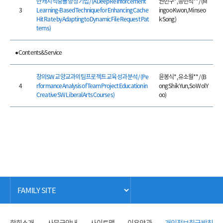
반 캐시 적중률 향상 기법 / (A Deep Reinforcement
권민구*, 송민석** / (M
3
Learning-Based Technique for Enhancing Cache
ingoo Kwon, Minseo
Hit Rate by Adapting to Dynamic File Request Pat
k Song)
terns)
● Contents&Service
창의SW 교양교과의 팀프로젝트 교육 성과 분석 / (Pe
윤봉식*, 유소월** / (B
4
rformance Analysis of Team Project Education in
ong Shik Yun, So Wol Y
Creative SW Liberal Arts Courses)
oo)
학회소개
사무국안내
사이트맵
이용약관
개인정보취급방침