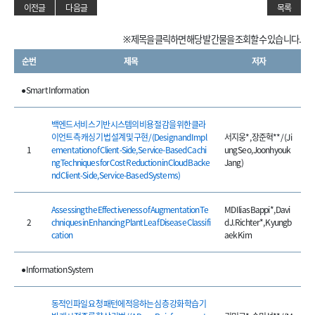
이전글
다음글
목록
※ 제목을 클릭하면 해당 발간물을 조회할 수 있습니다.
순번
제목
저자
● Smart Information
백엔드 서비스 기반 시스템의 비용 절감을 위한 클라
이언트 측 캐싱 기법 설계 및 구현 / (Design and Impl
서지웅*, 장준혁** / (Ji
1
ementation of Client-Side, Service-Based Cachi
ung Seo, Joonhyouk
ng Techniques for Cost Reduction in Cloud Backe
Jang)
nd Client-Side, Service-Based Systems)
Assessing the Effectiveness of Augmentation Te
MD Ilias Bappi*, Davi
2
chniques in Enhancing Plant Leaf Disease Classifi
d J. Richter*, Kyungb
cation
aek Kim
● Information System
동적인 파일 요청 패턴에 적응하는 심층 강화 학습 기