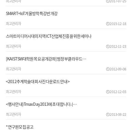
최고관리자
2017-07-25
SMART+IoT겨울방학 특강반 개강
최고관리자
2015-12-18
스마트미디어시대의 지역 ICT산업체 진흥을 위한 세미나
최고관리자
2012-11-23
[KAIST SW대학원 목요 공개강좌] 범정부 클라우드…
최고관리자
2012-09-08
<2012추계학술대회 사진 다운로드 안내>
최고관리자
2012-12-03
<행사안내)Tmax Day 2013에 초대 합니다. (…
최고관리자
2013-08-22
* 연구원모집 공고