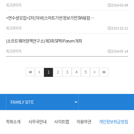
최고관리자
2014-03-04
<연수생모집>2차 [자바]스마트기반 정보가전 SW융합 …
최고관리자
2013-10-21
(소프트웨어정책연구소) 제3회 SPRi Forum 개최
최고관리자
2014-05-14
1
2
3
4
5
학회소개
사무국안내
사이트맵
이용약관
개인정보취급방침