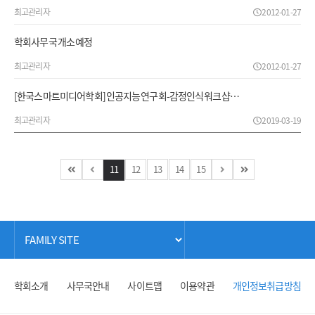
최고관리자
2012-01-27
학회사무국 개소 예정
최고관리자
2012-01-27
[한국스마트미디어학회] 인공지능 연구회-감정인식 워크샵…
최고관리자
2019-03-19
11
12
13
14
15
학회소개
사무국안내
사이트맵
이용약관
개인정보취급방침