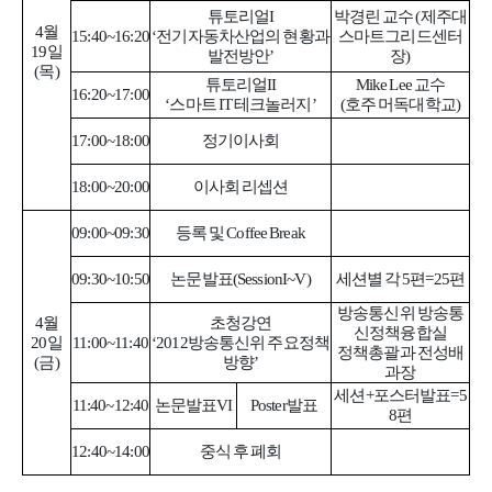
튜토리얼I
박경린 교수 (제주대
4월
15:40~16:20
‘
전기자동차산업의 현황과
스마트그리드센터
19일
발전방안’
장)
(목)
튜토리얼II
Mike Lee 교수
16:20~17:00
‘스마트 IT 테크놀러지’
(호주 머독대학교)
17:00~18:00
정기이사회
18:00~20:00
이사회 리셉션
09:00~09:30
등록 및 Coffee Break
09:30~10:50
논문발표(SessionI~V)
세션별 각 5편=25편
방송통신위 방송통
4월
초청강연
신정책융합실
20일
11:00~11:40
‘2012방송통신위 주요정책
정책총괄과 전성배
(금)
방향’
과장
세션+포스터발표=5
11:40~12:40
논문발표VI
Poster발표
8편
12:40~14:00
중식 후 폐회