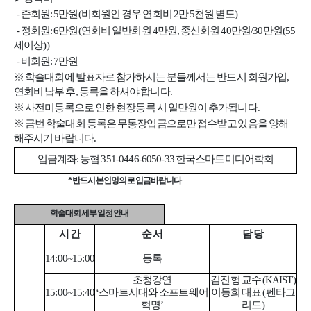
- 준회원: 5만원(비회원인 경우 연회비 2만 5천원 별도)
- 정회원: 6만원(연회비 일반회원 4만원, 종신회원 40만원/30만원(55
세이상))
- 비회원: 7만원
※ 학술대회에 발표자로 참가하시는 분들께서는 반드시 회원가입,
연회비 납부 후, 등록을 하셔야 합니다.
※ 사전미등록으로 인한 현장등록 시 일만원이 추가됩니다.
※
금번 학술대회 등록은 무통장입금으로만 접수받고 있음을 양해
해주시기 바랍니다.
입금계좌: 농협 351-0446-6050-33 한국스마트미디어학회
* 반드시 본인명의로 입금바랍니다
학술대회 세부일정 안내
시 간
순 서
담 당
14:00~15:00
등록
초청강연
김진형 교수 (KAIST)
15:00~15:40
‘스마트시대와 소프트웨어
이동희 대표 (펜타그
혁명’
리드)