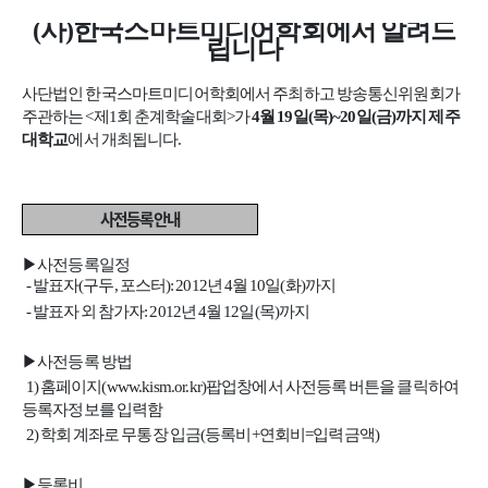
(사)한국스마트미디어학회에서 알려드
립니다
사단법인 한국스마트미디어학회에서 주최하고 방송통신위원회가
주관하는 <제1회 춘계학술대회>가
4월 19일(목)~20일(금)까지 제주
대학교
에서 개최됩니다.
사전등록안내
▶사전등록일정
- 발표자(구두, 포스터): 2012년 4월 10일(화)까지
- 발표자 외 참가자: 2012년 4월 12일(목)까지
▶사전등록 방법
1)
홈페이지(www.kism.or.kr)팝업창에서 사전등록 버튼을 클릭하여
등록자정보를 입력함
2) 학회 계좌로 무통장 입금(등록비+연회비=입력금액)
▶등록비