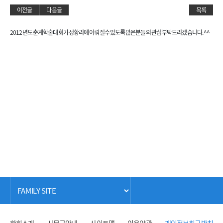
이전글
다음글
목록
2012년도 춘계학술대회가 성황리에 이뤄질수 있도록 많은분들의 관심 부탁드리겠습니다. ^^
학회소개
사무국안내
사이트맵
이용약관
개인정보취급방침