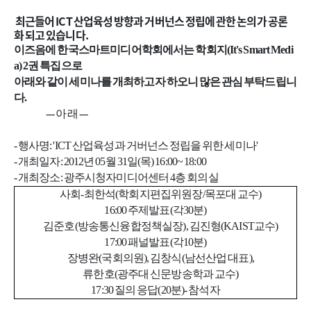
최근들어 ICT 산업육성 방향과 거버넌스 정립에 관한 논의가 공론
화 되고 있습니다.
이즈음에 한국스마트미디어학회에서는 학회지(It's Smart Medi
a) 2권 특집으로
아래와 같이 세미나를 개최하고자 하오니 많은 관심 부탁드립니
다.
--- 아 래 ---
- 행사명: 'ICT 산업육성과 거버넌스 정립을 위한 세미나'
- 개최일자: 2012년 05월 31일(목) 16:00~ 18:00
- 개최장소: 광주시청자미디어센터 4층 회의실
사회-최한석(학회지편집위원장/목포대 교수)
16:00 주제발표(각30분)
김준호(방송통신융합정책실장), 김진형(KAIST교수)
17:00 패널발표
(각10분)
장병완(국회의원), 김창식(남선산업 대표),
류한호(광주대 신문방송학과 교수)
17:30 질의 응답(20분)- 참석자