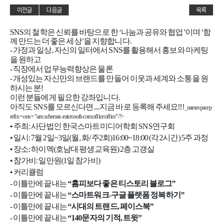
이전글
다음글
목록
SNS의 철학은 신뢰를 바탕으로 한 ‘나눔과 공유와 협업’이며 ‘함
께 만드는 더 좋은 세상’을 지향합니다.
- 가정과 일상, 자신의 일터에서 SNS를 활용해서 홍보와 마케팅
을 원하고
- 직장에서 업무능력향상은 물론
- 개성있는 자신만의 브랜드를 만들어 이웃과 세계와 소통을 원
하시는 분!
이런 분들에게 필요한 강좌입니다.
아직도 SNS를 모르신다면....
지금 바로 등록해 주세요!!!
_namespace p
refix = o ns = "urn:schemas-microsoft-com:office:office" /?>
• 주최: 사단법인 한국스마트미디어학회 SNS연구회
• 일시: 7월 2일~3일(월, 화/ 주2회)16:00~18:00 (각 2시간) 5주 과정
• 장소: 하이멕(호남대 평생교육원) 2층 고갱실
• 참가비: 일만원(1일 참가비)
• 커리큘럼
- 이틀만에 끝내는
“홈피보다 좋은 티스토리 블로그”
- 이틀만에 끝내는
“스마트워크-구글 플랫폼 정복하기”
- 이틀만에 끝내는
“시대의 트랜드, 페이스북”
- 이틀만에 끝내는
“140문자의 기적, 트윗”