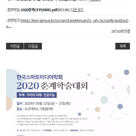
- 첨부파일 :
2020춘계 CFP(0409).pdf
(893.9K) -
다운로드
- 관련링크 :
https://kism.jams.or.kr/co/com/EgovMenu.kci?s_url=/ac/config/guid/acG
u…
19730회 연결
이전글
다음글
목록