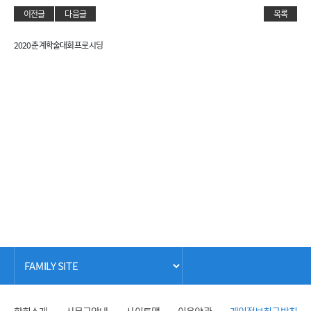
이전글
다음글
목록
2020 춘계학술대회 프로시딩
학회소개
사무국안내
사이트맵
이용약관
개인정보취급방침