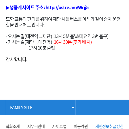
▶ 생중계 사이트 주소 : http://ustre.am/Wqj5
또한 교통의 편의를 위하여 재단 셔틀버스를 아래와 같이 증차 운영
함을 안내해 드립니다.
- 오시는 길(대전역→재단) : 13시 5분 출발(대전역 3번 출구)
- 가시는 길(재단→대전역) :
16시 30
분 (추가 배치)
17시 10분 출발
감사합니다.
학회소개
사무국안내
사이트맵
이용약관
개인정보취급방침