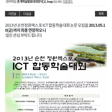
- 첨부파일 :
춘계학술발표대회양식[1].hwp
(16.5K) -
다운로드
이전글
다음글
목록
2013년 순천정원엑스포 ICT 합동학술대회 논문 모집을
2013.05.1
0(금)까지 최종 연장하오니
많은 관심 부탁드립니다
.