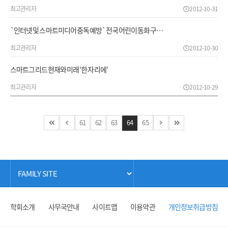
최고관리자
2012-10-31
`인터넷 및 스마트미디어 중독예방` 전국 어린이 동화구…
최고관리자
2012-10-30
스마트그리드 현재와 미래 ‘한 자리에’
최고관리자
2012-10-29
61
62
63
64
65
학회소개
사무국안내
사이트맵
이용약관
개인정보취급방침