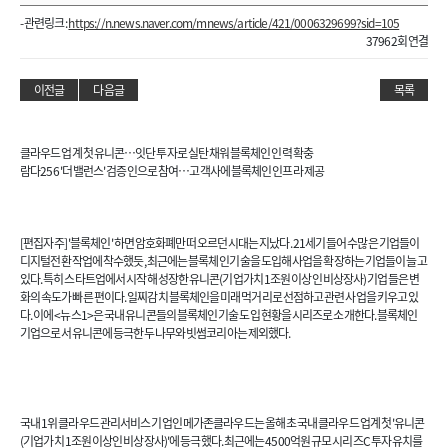
- 관련링크 :
https://n.news.naver.com/mnews/article/421/0006329699?sid=105
37962회 연결
이전글
다음글
목록
클라우드 업계 첫 유니콘…잇단 투자로 실탄 채워 블록체인 인력 확충
람다256 '더 밸런스' 검증인으로 참여…고객사에 블록체인 인프라 제공
[편집자주] '블록체인' 하면 암호화폐만 떠오르던 시대는 지났다. 21세기 들어 수많은 기업들이
디지털전환 작업에 착수했듯, 최근에는 블록체인 기술을 도입해 사업을 확장하는 기업들이 늘고
있다. 특히 스타트업에서 시작해 성장한 유니콘(기업가치 1조원 이상인 비상장사) 기업들은 변
화의 속도가 빠른 편이다. 일찌감치 블록체인을 미래 먹거리로 선점하고 관련 사업을 키우고 있
다. 이에 <뉴스1>은 국내 유니콘들의 블록체인 기술 도입 현황을 시리즈로 소개한다. 블록체인
기업으로서 유니콘에 등극한 두나무와 빗썸코리아는 제외했다.
국내 1위 클라우드 관리서비스 기업인 메가존클라우드는 올해 초 국내 클라우드 업계 첫 '유니콘
(기업가치 1조원 이상인 비상장사)'에 등극했다. 최근에는 4500억원 규모 시리즈C 투자 유치를