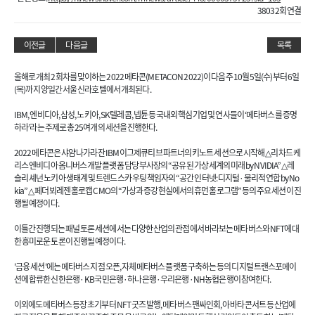
38032회 연결
이전글
다음글
목록
올해로 개최 2회차를 맞이하는 2022 메타콘(METACON 2022)이 다음주 10월 5일(수)부터 6일
(목)까지 양일간 서울 신라호텔에서 개최된다.
IBM, 엔비디아, 삼성, 노키아, SK텔레콤, 넵튠 등 국내외 핵심 기업 및 연사들이 ‘메타버스를 증명
하라’라는 주제로 총 25여개의 세션을 진행한다.
2022 메타콘은 샤얌 나가라잔 IBM 이그제큐티브 파트너의 키노트 세션으로 시작해 △리차드 케
리스 엔비디아 옴니버스 개발 플랫폼 담당 부사장의 “공유된 가상 세계의 미래 by NVIDIA” △레
슬리 셰넌 노키아 생태계 및 트렌드 스카우팅 책임자의 “공간 인터넷: 디지털·물리적 연합 by No
kia” △페더 뵈레젠 홀로캡 CMO의 “가상과 증강현실에서의 휴먼 홀로그램” 등의 주요 세션이 진
행될 예정이다.
이틀간 진행되는 패널 토론 세션에서는 다양한 산업의 관점에서 바라보는 메타버스와 NFT에 대
한 흥미로운 토론이 진행될 예정이다.
'금융 세션'에는 메타버스 지점 오픈, 자체 메타버스 플랫폼 구축하는 등의 디지털 트랜스포메이
션에 합류한 신한은행· KB국민은행·하나은행·우리은행·NH농협은행이 참여한다.
이외에도 메타버스 등장 초기부터 NFT 굿즈 발행, 메타버스 팬싸인회, 아바타 콘서트 등 산업에