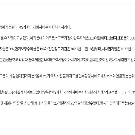
이 집중된다. MS가 한국 게임사에 투자한 최초 사례다.
 유치했다고 밝혔다. 이 가운데 마이크로소프트가 참여한 투자액은 210억원이다. 신한자산운용이 300
 0%, 만기보장수익률은 1%다. 전환청구 기간은 2023년 11월 18일부터, 사채만기일은 2027년 11
 관심을 갖고 있었다. 블록체인은 MS의 주력사업이 아니기에 오히려 협력할 것이 많겠다고 생각한 것 같다
 모은다. 게임업계 관계자는 "올해 MS가 액티비전 블리자드를 인수할 당시에도 메타버스와 연결짓는 분위
 갖고 주의 깊게 지켜보고 있다"면서 "MS가 한국 게임사에 투자한 최초의 사례"라고 전했다. 다만 "이
 게임사 '모장'을, 지난해 '베데스다'를 각 25억 달러와 75억 달러에 인수했다. 현재 마인크래프트는 MS