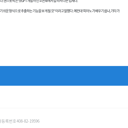
졌다. 앤스로픽은 챗GPT 개발사인 오픈AI에서 갈라져 나온 업체다.
하기 쉬운 형식으로 추출하는 기능을 보게 될 것”이라고 말했다. 예컨대 ‘피아노가 배우기 쉽냐, 기타가
록번호 408-82-19596