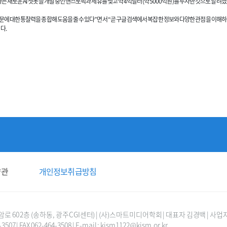
’라는 새로운 AI 챗봇을 개발 중인 앤스로픽과 제휴를 맺고 약 4억달러(약 5000억원)를 투자한 것으로 알려
는 질문에 대한 통찰력을 종합해 도움을 줄 수 있다”면서 “곧 구글 검색에서 복잡한 정보와 다양한 관점을 이해
다.
약관
개인정보취급방침
0 2층 (송하동, 광주CGI센터) | (사)스마트미디어학회 | 대표자 김경백 | 사업자등
-3507 | FAX 062-464-3508 | E-mail : kism1122@kism.or.kr