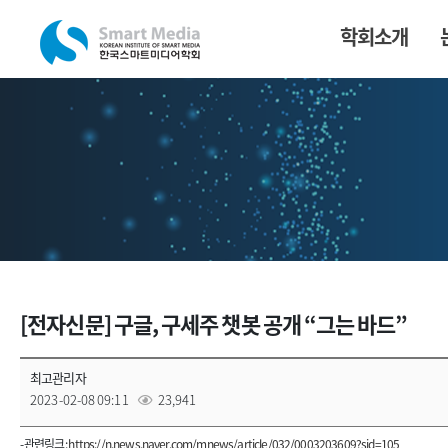
학회소개
[전자신문] 구글, 구세주 챗봇 공개 “그는 바드”
최고관리자
2023-02-08 09:11
23,941
- 관련링크 :
https://n.news.naver.com/mnews/article/032/0003203609?sid=105