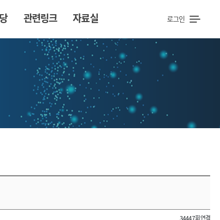
당
관련링크
자료실
로그인
34447회 연결