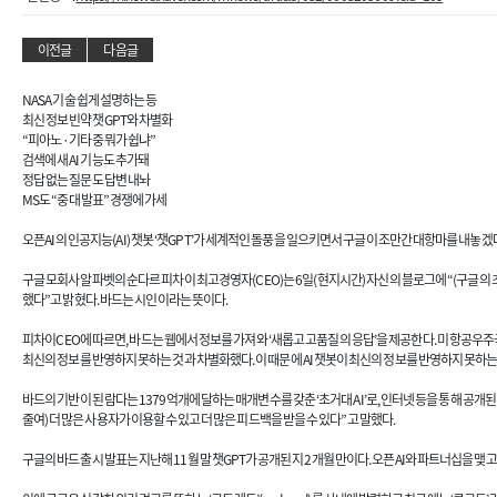
이전글
다음글
NASA 기술 쉽게 설명하는 등
최신 정보 빈약 챗GPT와 차별화
“피아노·기타 중 뭐가 쉽냐”
검색에 새 AI 기능도 추가돼
정답 없는 질문도 답변 내놔
MS도 “중대 발표” 경쟁에 가세
오픈AI의 인공지능(AI) 챗봇 ‘챗GPT’가 세계적인 돌풍을 일으키면서 구글이 조만간 대항마를 내놓겠다
구글 모회사 알파벳의 순다르 피차이 최고경영자(CEO)는 6일(현지시간) 자신의 블로그에 “(구글의 초거대
했다”고 밝혔다. 바드는 시인이라는 뜻이다.
피차이CEO에 따르면, 바드는 웹에서 정보를 가져와 ‘새롭고 고품질의 응답’을 제공한다. 미 항공우
최신의 정보를 반영하지 못하는 것과 차별화했다. 이 때문에 AI 챗봇이 최신의 정보를 반영하지 못하
바드의 기반이 된 람다는 1379억개에 달하는 매개변수를 갖춘 ‘초거대 AI’로, 인터넷 등을 통해 공개
줄여) 더 많은 사용자가 이용할 수 있고 더 많은 피드백을 받을 수 있다”고 말했다.
구글의 바드 출시 발표는 지난해 11월 말 챗GPT가 공개된 지 2개월 만이다. 오픈AI와 파트너십을 맺