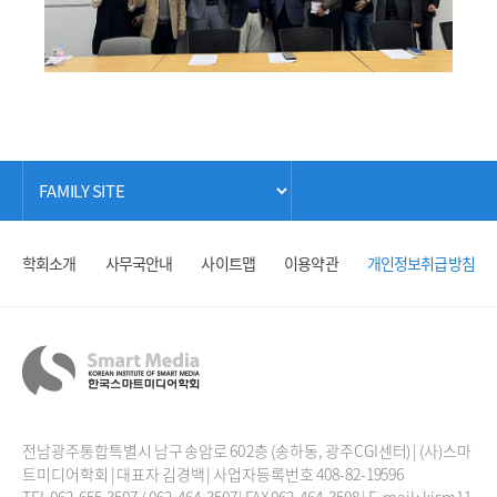
학회소개
사무국안내
사이트맵
이용약관
개인정보취급방침
전남광주통합특별시 남구 송암로 60 2층 (송하동, 광주CGI센터) | (사)스마
트미디어학회 | 대표자 김경백 | 사업자등록번호 408-82-19596
TEL 062-655-3507 / 062-464-3507 | FAX 062-464-3508 | E-mail : kism11