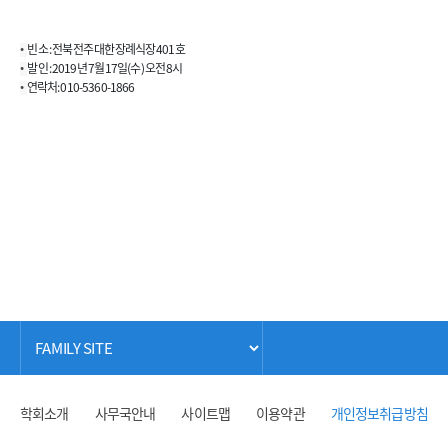
빈 소 : 전북 전주 대한장례식장 401호
•
발 인 : 2019년 7월 17일(수) 오전 8시
•
연락처: 010-5360-1866
•
학회소개
사무국안내
사이트맵
이용약관
개인정보취급방침