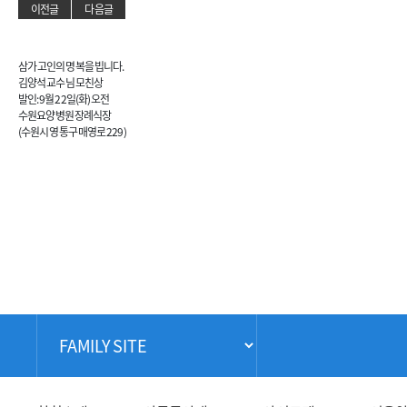
이전글
다음글
삼가 고인의 명복을 빕니다.
김양석 교수님 모친상
발인: 9월 22일(화) 오전
수원요양병원 장례식장
(수원시 영통구 매영로 229)