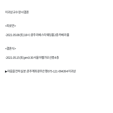
이귀상 교수 장녀 결혼
<피로연>
- 2021.05.08(토) 18시 : 광주 라페스타 웨딩홀 2층 카베라 홀
<결혼식>
- 2021.05.15(토) pm3:30 서울 아펠가모 선릉 4층
▶ 마음을 전하실 분 : 혼주계좌 광주은행 075-121-094394 이귀상