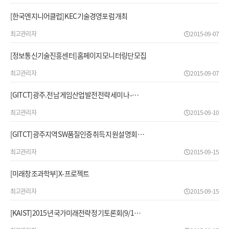
[한국엔지니어클럽] KEC 기술경영포럼 개최
최고관리자
2015-09-07
[정보통신기술진흥센터] 홈페이지 모니터링단 모집
최고관리자
2015-09-07
[GITCT] 광주.전남 게임산업 발전 전략 세미나 -…
최고관리자
2015-09-10
[GITCT] 광주지역 SW품질인증 취득 지원 설명회 …
최고관리자
2015-09-15
[미래창조과학부] X-프로젝트
최고관리자
2015-09-15
[KAIST] 2015년 국가미래전략 정기토론회(9/1…