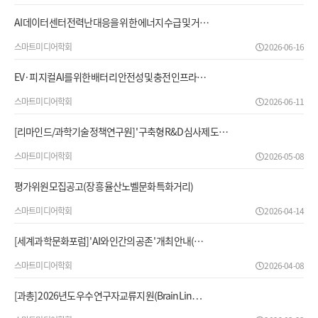
AI 데이터센터 전력난 대응을 위한 에너지 수급 및 거…
스마트미디어학회
2026-06-16
EV·피지컬 AI를 위한 배터리 안전성 및 충전 인프라…
스마트미디어학회
2026-06-11
[리마인드/과학기술정책연구원] '구축형 R&D 심사제도…
스마트미디어학회
2026-05-08
평가위원모집공고(장흥 율산노벨문화특화거리)
스마트미디어학회
2026-04-14
[세계과학문화포럼] 'AI와 인간의 공존' 개최 안내(…
스마트미디어학회
2026-04-08
[과총] 2026년도 우수연구자교류지원(BrainLin…