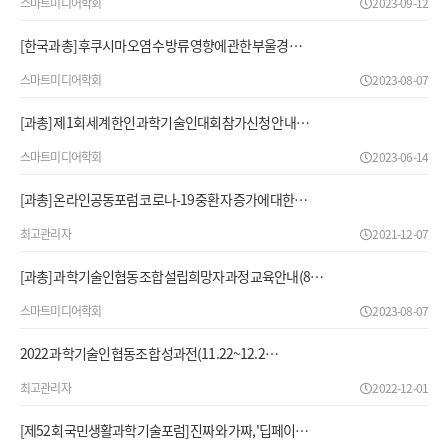
스마트미디어학회
2023-09-12
[한국과총] 후쿠시마 오염수 방류 영향에 관한 부울경 …
스마트미디어학회
2023-08-07
[과총] 제1회 세계 한인 과학기술인대회 참가신청 안내…
스마트미디어학회
2023-06-14
[과총] 온라인공동포럼 코로나-19 중환자 증가에 대한…
최고관리자
2021-12-07
[과총] 과학기술인협동조합 설립희망자과정 교육안내 (8…
스마트미디어학회
2023-08-07
2022 과학기술인 협동조합 성과전(11.22~12.2…
최고관리자
2022-12-01
[제52회 국민생활과학기술포럼] 진짜와 가짜, '딥페이…