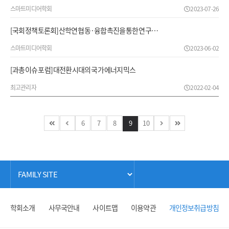
스마트미디어학회
2023-07-26
[국회 정책토론회] 산학연 협동·융합 촉진을 통한 연구…
스마트미디어학회
2023-06-02
[과총 이슈 포럼] 대전환 시대의 국가 에너지 믹스
최고관리자
2022-02-04
6
7
8
9
10
학회소개
사무국안내
사이트맵
이용약관
개인정보취급방침