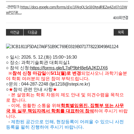
- 관련링크 :
https://docs.google.com/forms/d/e/1FAIpQLScG9DtgulRlEZw4Ze07r1DW
wPO7jR…
400회 연결
이전글
다음글
목록
○ 일시: 2026. 5. 12.(화) 15:00~16:30
○ 장소: 과학기술회관 대회의실1
○ 참석 신청:
https://forms.gle/L7qP9bH8e6AJKDJX6
※
참석 신청 마감일
이
5/11(월)로 변경
되었사오니 과학기술분
야 학회 여러분의 많은 참여 부탁드립니다.
○
문의 : 044-287-2248 (lje1218@stepi.re.kr)
○
★
참석 관련 안내 사항
★
- 본 설명회는 학회 차원의 제도 안내 및 의견수렴을 목적으
로 합니다.
- 이에, 원활한 소통을 위해
학회별
임
원진, 집행부 또는 사무
국 등 실무 책임자께서 학회를 대표하여 참석
하여 주시기 바랍
니다.
-
제한된 공간으로 인해, 현장등록이 어려울 수 있으니 사전
등록을 필히 진행하여 주시기 바랍니다.