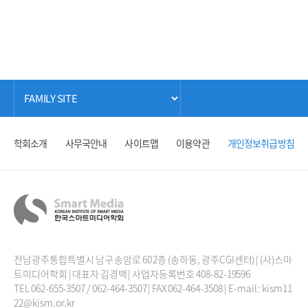
학회소개
사무국안내
사이트맵
이용약관
개인정보취급방침
전남광주통합특별시 남구 송암로 60 2층 (송하동, 광주CGI센터) | (사)스마
트미디어학회 | 대표자 김경백 | 사업자등록번호 408-82-19596
TEL 062-655-3507 / 062-464-3507 | FAX 062-464-3508 | E-mail : kism11
22@kism.or.kr