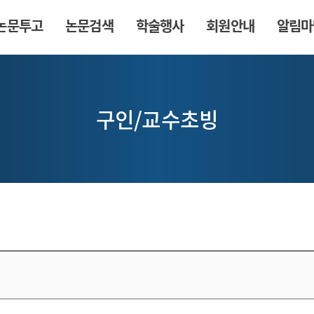
논문투고
논문검색
학술행사
회원안내
알림마
구인/교수초빙