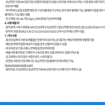
- 호남학연구원 HK교원 지원서(첨부자료 참조) 원본 1부(지원서에서 요구하는 각종 증빙서류가 반
사본 6부 제출
-
박사학위논문을 포함한 해당 연구 성과물 원본 각 1부(논문의 경우 별쇄본 가능, 별쇄본이 없을 경우
출력본도 가능
) 별도 제출
- 연구계획서는 A4 기준 10pt, 15매 내외로 작성하여 제출
6. 서류 제출처
- 광주광역시 북구 용봉동 300 전남대학교 호남학연구원(산학협력관 3호관 2층 210호) (우)500-75
- 문의처 : 최원종 (062-530-2710, 010-6263-0320/근무시간 외에는 연락 사절)
7. 기타 사항
- 접수된 일체의 서류 및 제출물은 반환하지 않으며, 심사결과는 해당자에 한해 개별 통지함
- 해당 분야에 적합한 대상자가 없을 경우 선발하지 않을 수 있음
- 외국어로 된 각종 서류는 번역문을 첨부하여야 함
- 제출서류를 허위로 기재하거나 위조한 경우, 임용 후에라도 임용이 취소됨
- 공고에 명시되지 않은 사항은 반드시 문의할 것.
- 관련된 서류양식 및 계획서는 호남학연구원 홈페이지에서 확인 가능
(
www.honamstudy.com
)
-
첨부자료 : 전남대학교 호남학연구원 HK교원 지원서, 아젠다 연구계획서. 끝.