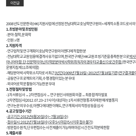
이전글
2008년도 인문한국(HK) 지원사업에 선정된 전남대학교 호남학연구원의 <세계적 소통 코드로서의 
1. 초빙분야 및 초빙인원
- 분야 : 철학, 문화학
- 인원 : ○명
2. 지원자격
- 연구업적 및 연구계획이 호남학연구원의 아젠다에 적합한 분
- 전남대학교 교원 임용에 결격사유가 없으며, 한국연구재단 HK교원 초빙기준을 충족한 분으로
박사
아니어야 함. 단, 인문학이 아닌 타학문분야 박사학위 취득자의 경우 타교 출신으로 간주함.
(한국연구
운영지침 제11조에 의함)
- 해당분야 박사학위 소지자로서 최근
3년간(2009년 7월 19일~2012년 7월 18일 기준) 연구결과물
- 공동연구 프로젝트의 기획, 수행 경험이 있는 분 우대
- 외국어로 학문 활동이 가능한 분 우대
3. 전형 절차 및 방법
- 1차 서류심사 → 2차 면접심사 → 연구원 인사위원회 의결 → 최종합격자 발표
- 2차 면접심사(2012. 07. 23~27 사이) 대상자는 1차 서류전형 통과자에 한해 개별 통지
- 연구논문의 우수성, 아젠다에 대한 이해도, 연구계획서의 적정성 등을 심사
4. 공고 및 접수기간
-
공고기간 : 2012년 6월 20일(수) ~ 7월 18일(수)
-
접수일시 : 2012년 7월 18일(수) 오후 5시 마감(5시 이후 접수 불가)
- 방문접수 원칙, 단 우편접수는 사전 제출이 가능하며 마감 시간 전 도착분에 한함
5. 제출서류